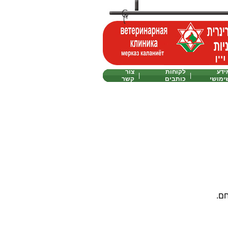
ידע
לקוחות
צור
|
|
ימושי
כותבים
קשר
חם.