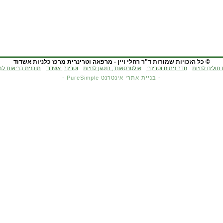
© כל הזכויות שמורות ד"ר רחלי ויין - מרפאה וטרינרית מרכז כלניות אשדוד
 חולים לחיות
חדר ניתוח וטרינרי
אולטרסאונד, רנטגן לחיות
וטרינר, אשדוד
תוכנית בריאות לב
- בניית אתרי אינטרנט PureSimple -