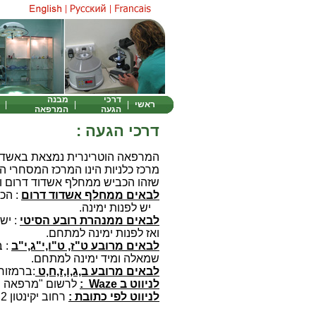
|
|
דרכי
מבנה
ראשי
|
|
|
הגעה
המרפאה
דרכי הגעה :
המרפאה הוטרינרית נמצאת באשדוד ,
מרכז כלניות הינו המרכז המסחרי ה
שזהו הכביש ממחלף אשדוד דרום וע
לבאים ממחלף אשדוד דרום
: הכ
יש לפנות ימינה.
לבאים ממנהרת רובע הסיטי
: יש
ואז לפנות ימינה למתחם.
לבאים מרובע ט"ז, ט"ו,י"ג,י"ב
: ב
שמאלה ומיד ימינה למתחם.
לבאים מרובע ב,ג,ו,ז,ח,ט
:ברמזור
לניווט ב Waze :
לרשום "מרפאה וט
לניווט לפי כתובת :
רחוב יקינטון 2 ,אשדוד.